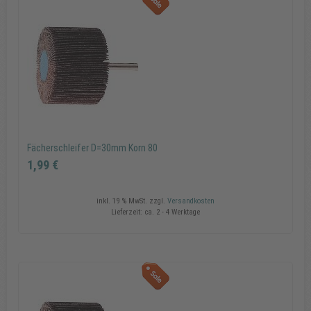
Copyrig
MAXXm
GmbH
Fächerschleifer D=30mm Korn 80
1,99 €
inkl. 19 % MwSt.
zzgl.
Versandkosten
Lieferzeit:
ca. 2 - 4 Werktage
Fächerschleifer D=30mm Korn 80
1,99 €