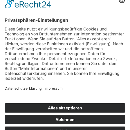
AGB
Widerrufsbelehrung
Barrierefreiheitserklärung
Cookie-Einstellungen
MEIN KONTO
Home
Mein Konto
Meine Wunschliste
Kasse
Warenkorb
Login
Copyright © 2016 - 2023.
Hans Daniels GmbH
. All rights reserved.