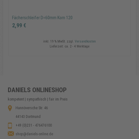
Fächerschleifer D=60mm Korn 120
2,99 €
inkl. 19 % MwSt.
zzgl.
Versandkosten
Lieferzeit:
ca. 2 - 4 Werktage
Fächerschleifer D=60mm Korn 120
2,99 €
DANIELS ONLINESHOP
kompetent | sympathisch | fair im Preis
In den Warenkorb
Hannöversche Str. 46
44143 Dortmund
+49 (0)231 - 476476100
shop@daniels-online.de