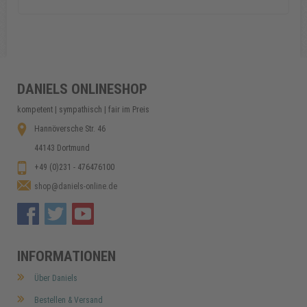
IDEAL - Rasenrechen 40 Zinken
18,99 €
DANIELS ONLINESHOP
kompetent | sympathisch | fair im Preis
In den Warenkorb
Hannöversche Str. 46
44143 Dortmund
+49 (0)231 - 476476100
shop@daniels-online.de
INFORMATIONEN
Über Daniels
Bestellen & Versand