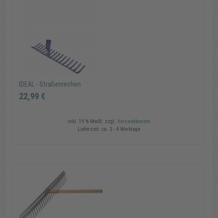
Copyrig
MAXXm
GmbH
IDEAL - Straßenrechen
22,99 €
inkl. 19 % MwSt.
zzgl.
Versandkosten
Lieferzeit:
ca. 2 - 4 Werktage
IDEAL - Straßenrechen
22,99 €