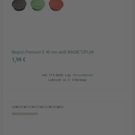
Copyrig
MAXXm
GmbH
Magnet Premium D. 40 mm weiß MAGNETOPLAN
1,99 €
inkl. 19 % MwSt.
zzgl.
Versandkosten
Lieferzeit:
ca. 2 - 4 Werktage
Magnet Premium D. 40 mm weiß MAGNETOPLAN
1,99 €