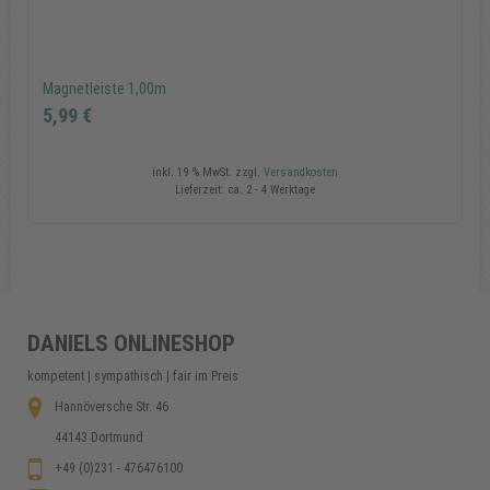
In den Warenkorb
Magnetleiste 1,00m
5,99 €
inkl. 19 % MwSt.
zzgl.
Versandkosten
Lieferzeit:
ca. 2 - 4 Werktage
Magnetleiste 1,00m
5,99 €
DANIELS ONLINESHOP
kompetent | sympathisch | fair im Preis
In den Warenkorb
Hannöversche Str. 46
44143 Dortmund
+49 (0)231 - 476476100