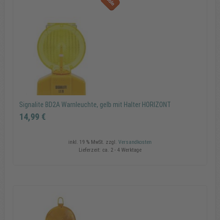
Copyrig
MAXXm
GmbH
Signalite BD2A Warnleuchte, gelb mit Halter HORIZONT
14,99 €
inkl. 19 % MwSt.
zzgl.
Versandkosten
Lieferzeit:
ca. 2 - 4 Werktage
Signalite BD2A Warnleuchte, gelb mit Halter HORIZONT
14,99 €