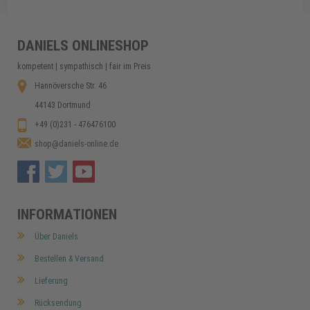
Blockbatterie 6V
ab 2,25 €
DANIELS ONLINESHOP
kompetent | sympathisch | fair im Preis
In den Warenkorb
Hannöversche Str. 46
44143 Dortmund
+49 (0)231 - 476476100
shop@daniels-online.de
INFORMATIONEN
Über Daniels
Bestellen & Versand
Lieferung
Rücksendung