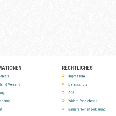
MATIONEN
RECHTLICHES
aniels
Impressum
len & Versand
Datenschutz
ung
AGB
endung
Widerrufsbelehrung
ät
Barrierefreiheitserklärung