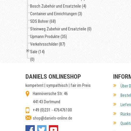
Bosch Zubehör und Ersatzteile (4)
Container und Einrichtungen (3)
SDS Bohrer (68)
Steinweg Zubehör und Ersatzteile (0)
Upmann Produkte (35)
Verkehrsschilder (87)
Sale (14)
(0)
DANIELS ONLINESHOP
INFOR
kompetent | sympathisch | fair im Preis
Über D
Hannöversche Str. 46
Bestel
44143 Dortmund
Liefer
+49 (0)231 - 476476100
Rücks
shop@daniels-online.de
Qualit