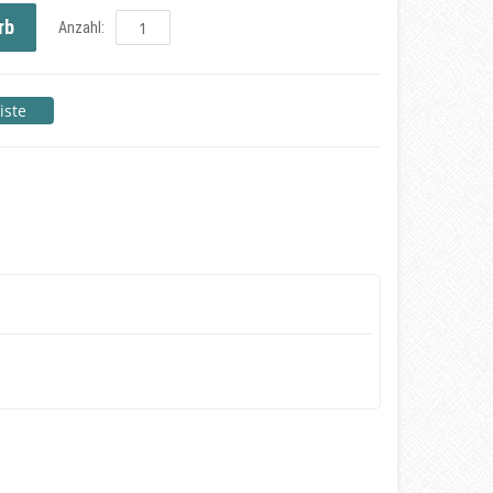
rb
Anzahl:
Copyright MAXXmarketing GmbH