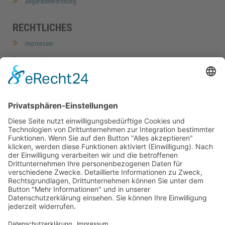
Altgeräteverordnung
RECHTLICHES
Impressum
Datenschutz
AGB
Widerrufsbelehrung
Barrierefreiheitserklärung
Cookie-Einstellungen
MEIN KONTO
Home
Mein Konto
Meine Wunschliste
Kasse