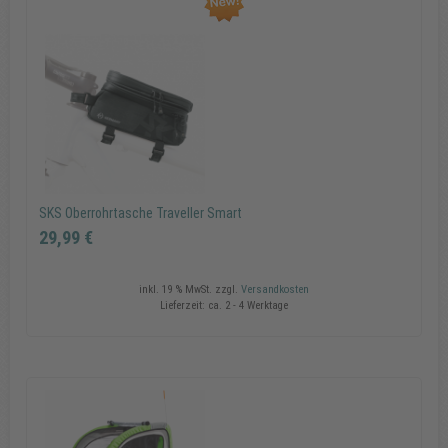
Copyrig
MAXXm
GmbH
SKS Oberrohrtasche Traveller Smart
29,99 €
inkl. 19 % MwSt.
zzgl.
Versandkosten
Lieferzeit:
ca. 2 - 4 Werktage
SKS Oberrohrtasche Traveller Smart
29,99 €