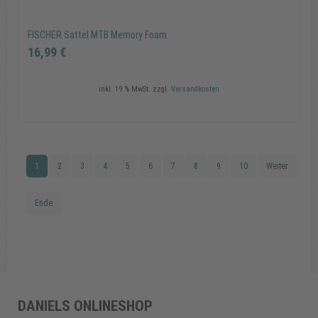
FISCHER Sattel MTB Memory Foam
16,99 €
inkl. 19 % MwSt.
zzgl.
Versandkosten
1
2
3
4
5
6
7
8
9
10
Weiter
FISCHER Sattel MTB Memory Foam
16,99 €
Ende
In den Warenkorb
DANIELS ONLINESHOP