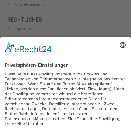
Altgeräteverordnung
RECHTLICHES
Impressum
Datenschutz
AGB
Widerrufsbelehrung
Barrierefreiheitserklärung
Cookie-Einstellungen
MEIN KONTO
Home
Mein Konto
Meine Wunschliste
Kasse