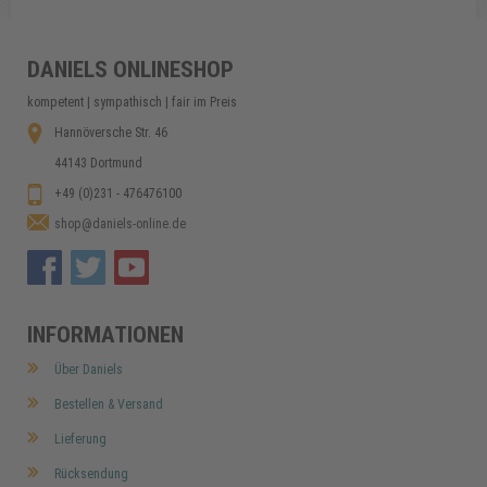
Copyright MAXXmarketing GmbH
DANIELS ONLINESHOP
kompetent | sympathisch | fair im Preis
Hannöversche Str. 46
44143 Dortmund
+49 (0)231 - 476476100
shop@daniels-online.de
INFORMATIONEN
Über Daniels
Bestellen & Versand
Lieferung
Rücksendung