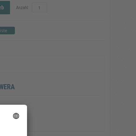
rb
Anzahl:
 WERA