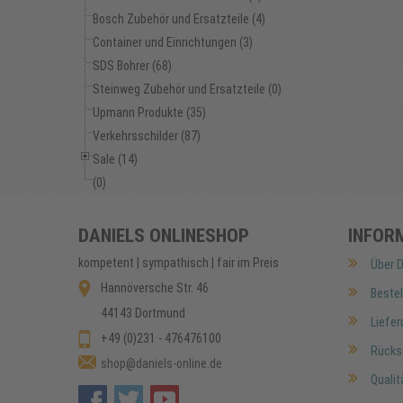
Bosch Zubehör und Ersatzteile (4)
Container und Einrichtungen (3)
SDS Bohrer (68)
Steinweg Zubehör und Ersatzteile (0)
Upmann Produkte (35)
Verkehrsschilder (87)
Sale (14)
(0)
DANIELS ONLINESHOP
INFOR
kompetent | sympathisch | fair im Preis
Über D
Hannöversche Str. 46
Bestel
44143 Dortmund
Liefer
+49 (0)231 - 476476100
Rücks
shop@daniels-online.de
Qualit