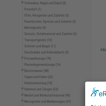
Schrauben, Nägel und Dübel (0)
Pressluft (1)
Öfen, Heizgeräte und Zubehör (5)
Feuerlöscher, Spritzen und Zubehör (5)
Mörtelgeräte (9)
Gerüste, Schalmaterial und Zubehör (6)
Transportgeräte (10)
Scheren und Bieger (11)
PR
Geschränke und Kellerabläufe (0)
Putzwerkzeuge (70)
Fliesenlegerwerkzeuge (16)
Bürstenwaren (48)
Sägen und Feilen (26)
Holzbearbeitung (18)
2.5/
Hämmer und Zangen (53)
Meißel und Werkstattmaterial (90)
Messgeräte und Markierungen (47)