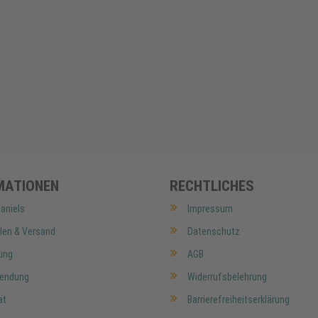
MATIONEN
RECHTLICHES
aniels
Impressum
len & Versand
Datenschutz
ung
AGB
endung
Widerrufsbelehrung
ät
Barrierefreiheitserklärung