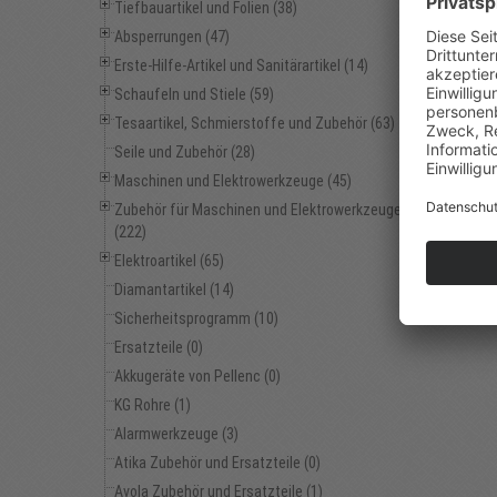
Tiefbauartikel und Folien (38)
Absperrungen (47)
Erste-Hilfe-Artikel und Sanitärartikel (14)
Schaufeln und Stiele (59)
Tesaartikel, Schmierstoffe und Zubehör (63)
Seile und Zubehör (28)
Maschinen und Elektrowerkzeuge (45)
Zubehör für Maschinen und Elektrowerkzeuge
(222)
Elektroartikel (65)
Diamantartikel (14)
Sicherheitsprogramm (10)
Ersatzteile (0)
Akkugeräte von Pellenc (0)
KG Rohre (1)
Alarmwerkzeuge (3)
Atika Zubehör und Ersatzteile (0)
Avola Zubehör und Ersatzteile (1)